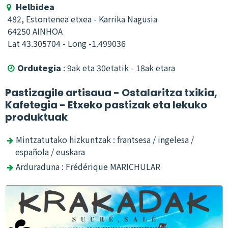
Helbidea
482, Estontenea etxea - Karrika Nagusia
64250 AINHOA
Lat 43.305704 - Long -1.499036
Ordutegia
: 9ak eta 30etatik - 18ak etara

Pastizagile artisaua - Ostalaritza txikia,
Kafetegia - Etxeko pastizak eta lekuko
produktuak
Mintzatutako hizkuntzak : frantsesa / ingelesa /
española / euskara
Arduraduna : Frédérique MARICHULAR