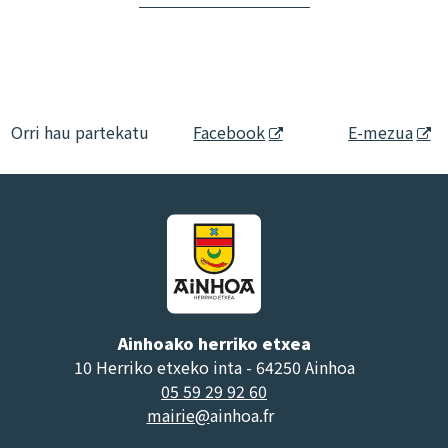
Orri hau partekatu
Facebook
E-mezua
Ainhoako herriko etxea
10 Herriko etxeko inta - 64250 Ainhoa
05 59 29 92 60
mairie@
ainhoa.fr