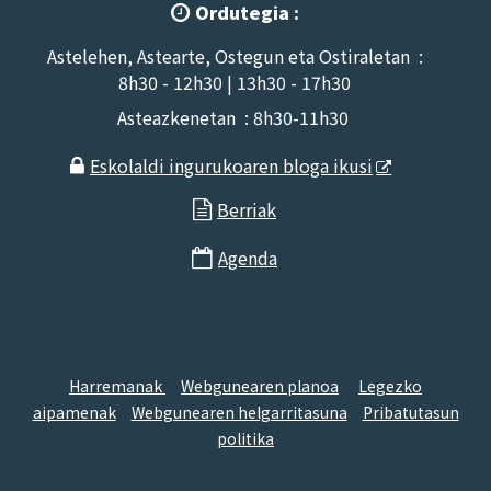
Ordutegia :

Astelehen, Astearte, Ostegun eta Ostiraletan :
8h30 - 12h30 | 13h30 - 17h30
Asteazkenetan : 8h30-11h30
Eskolaldi ingurukoaren bloga ikusi

Berriak

Agenda

-
-
Harremanak
Webgunearen planoa
Legezko
-
-
aipamenak
Webgunearen helgarritasuna
Pribatutasun
politika