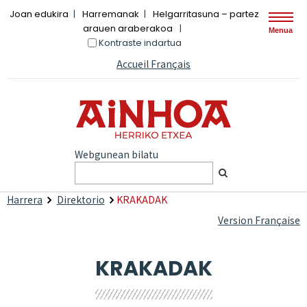
Joan edukira
Harremanak
Helgarritasuna – partez
arauen araberakoa
Menua
Kontraste indartua
Accueil Français
Webgunean bilatu
Harrera
Direktorio
KRAKADAK
Version Française
KRAKADAK