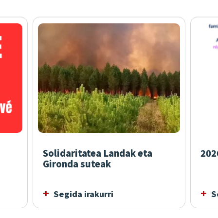
Solidaritatea Landak eta
202
Gironda suteak
Segida irakurri
Se