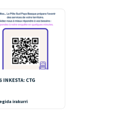
6 INKESTA: CTG
gida irakurri