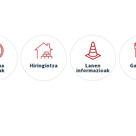
na
Hiringintza
Lanen
Ga
ak
informazioak