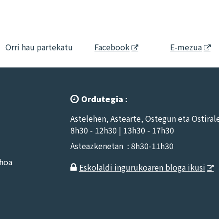
Orri hau partekatu
Facebook
E-mezua
Ordutegia :

Astelehen, Astearte, Ostegun eta Ostiral
8h30 - 12h30 | 13h30 - 17h30
Asteazkenetan : 8h30-11h30
nhoa
Eskolaldi ingurukoaren bloga ikusi
