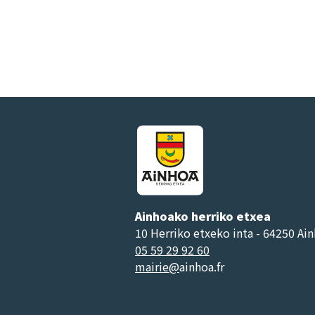
Ainhoako herriko etxea
10 Herriko etxeko inta - 64250 Ai
05 59 29 92 60
mairie@
ainhoa.fr