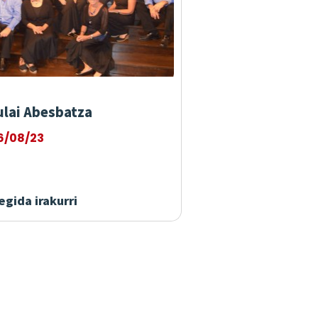
ulai Abesbatza
6/08/23
gida irakurri