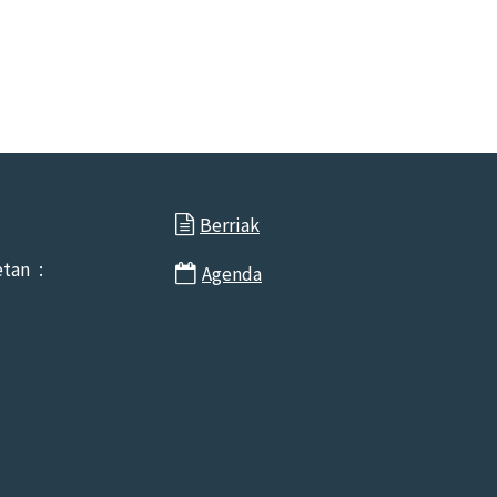
Berriak

etan :
Agenda
