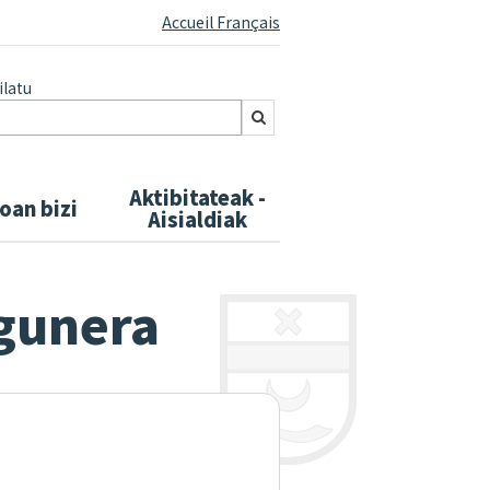
Accueil Français
latu
Aktibitateak -
oan bizi
Aisialdiak
gunera