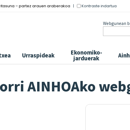
Kontraste indartua
ritasuna – partez arauen araberakoa
Webgunean bi
Ekonomiko-
txea
Urraspideak
Ainh
jarduerak
torri AINHOAko
web