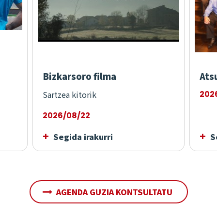
Bizkarsoro filma
Ats
Sartzea kitorik
202
2026/08/22
Segida irakurri
Se
AGENDA GUZIA KONTSULTATU