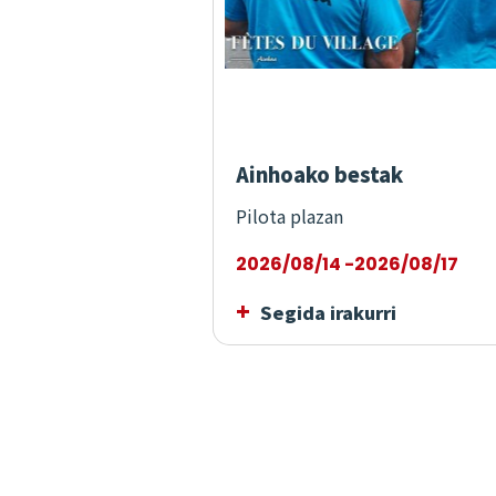
Ainhoako bestak
Pilota plazan
2026/08/14 -2026/08/17
Segida irakurri