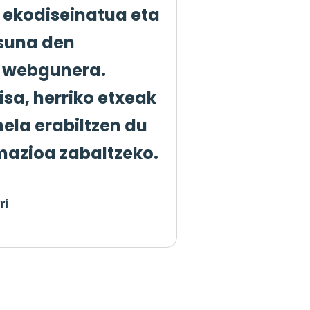
i ekodiseinatua eta
asuna den
 webgunera.
isa, herriko etxeak
nela
erabiltzen du
mazioa zabaltzeko.
ri