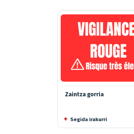
Zaintza gorria
Segida irakurri