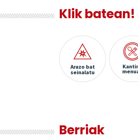
Klik batean
!
Kanti
Arazo bat
menu
seinalatu
Berriak