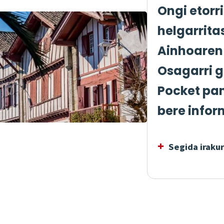
Ongi etorr
helgarrit
Ainhoaren
Osagarri g
Pocket pa
bere infor
Segida irakur