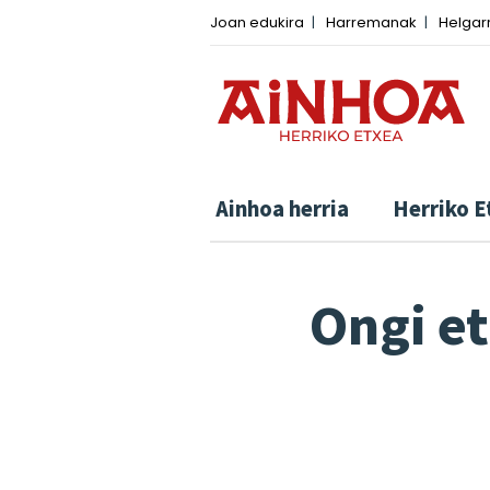
Joan edukira
Harremanak
Helgar
Ainhoa ​​herria
Herriko E
Ongi e