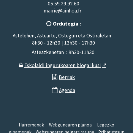
05 59 29 92 60
mairie@
ainhoa.fr
Ordutegia :

Astelehen, Astearte, Ostegun eta Ostiraletan :
8h30 - 12h30 | 13h30 - 17h30
Asteazkenetan : 8h30-11h30
Eskolaldi ingurukoaren bloga ikusi

Berriak

Agenda

-
-
Harremanak
Webgunearen planoa
Legezko
-
-
aipamenak
Webgunearen helgarritasuna
Pribatutasun