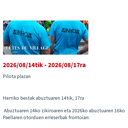
2026/08/14tik - 2026/08/17ra
Pilota plazan
Herriko bestak abuztuaren 14tik, 17ra
Abuztuaren 14ko zikiroaren eta 2026ko abuztuaren 16ko
Paellaren otorduen erreserbak frontoian: