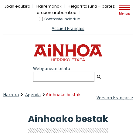
Joan edukira
Harremanak
Helgarritasuna – partez
arauen araberakoa
Menua
Kontraste indartua
Accueil Français
Webgunean bilatu
Harrera
Agenda
Ainhoako bestak
Version Française
Ainhoako bestak