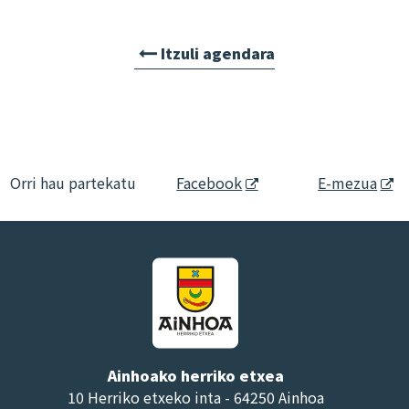
Itzuli agendara
Orri hau partekatu
Facebook
E-mezua
Ainhoako herriko etxea
10 Herriko etxeko inta - 64250 Ainhoa