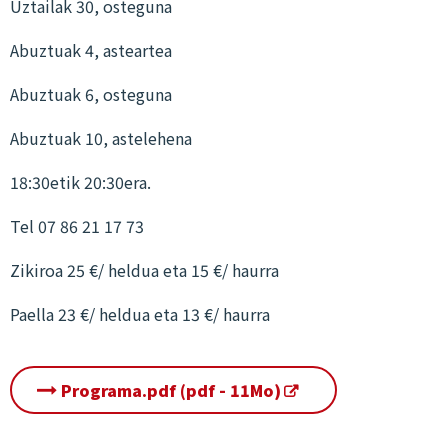
Uztailak 30, osteguna
Abuztuak 4, asteartea
Abuztuak 6, osteguna
Abuztuak 10, astelehena
18:30etik 20:30era.
Tel 07 86 21 17 73
Zikiroa 25 €/ heldua eta 15 €/ haurra
Paella 23 €/ heldua eta 13 €/ haurra
Programa.pdf (pdf - 11Mo)