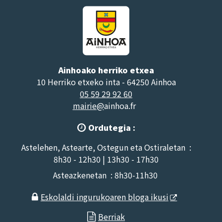
Ainhoako herriko etxea
10 Herriko etxeko inta - 64250 Ainhoa
05 59 29 92 60
mairie@
ainhoa.fr
Ordutegia :

Astelehen, Astearte, Ostegun eta Ostiraletan :
8h30 - 12h30 | 13h30 - 17h30
Asteazkenetan : 8h30-11h30
Eskolaldi ingurukoaren bloga ikusi

Berriak
