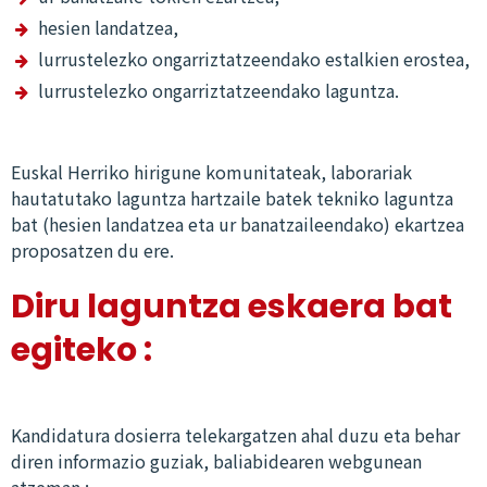
hesien landatzea,
lurrustelezko ongarriztatzeendako estalkien erostea,
lurrustelezko ongarriztatzeendako laguntza.
Euskal Herriko hirigune komunitateak, laborariak
hautatutako laguntza hartzaile batek tekniko laguntza
bat (hesien landatzea eta ur banatzaileendako) ekartzea
proposatzen du ere.
Diru laguntza eskaera bat
egiteko :
Kandidatura dosierra telekargatzen ahal duzu eta behar
diren informazio guziak, baliabidearen webgunean
atzeman :