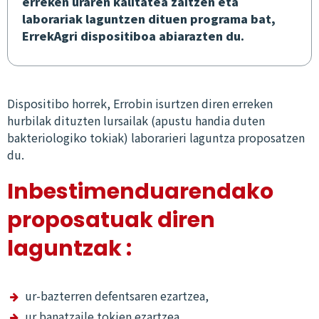
erreken uraren kalitatea zaitzen eta
laborariak laguntzen dituen programa bat,
ErrekAgri dispositiboa abiarazten du.
Dispositibo horrek, Errobin isurtzen diren erreken
hurbilak dituzten lursailak (apustu handia duten
bakteriologiko tokiak) laborarieri laguntza proposatzen
du.
Inbestimenduarendako
proposatuak diren
laguntzak :
ur-bazterren defentsaren ezartzea,
ur banatzaile tokien ezartzea,