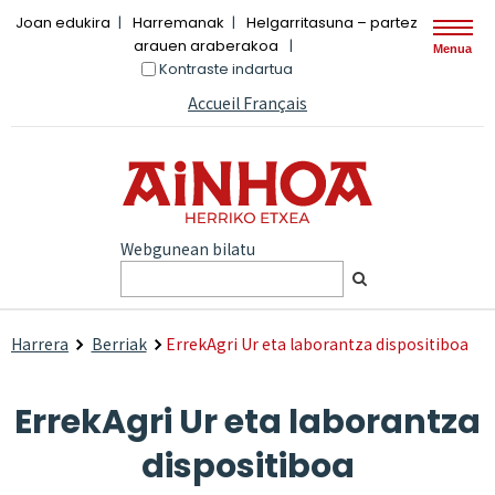
Joan edukira
Harremanak
Helgarritasuna – partez
arauen araberakoa
Menua
Kontraste indartua
Accueil Français
Webgunean bilatu
Harrera
Berriak
ErrekAgri Ur eta laborantza dispositiboa
ErrekAgri Ur eta laborantza
dispositiboa