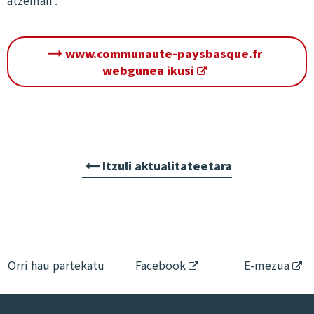
www.communaute-paysbasque.fr
webgunea ikusi
Itzuli aktualitateetara
Orri hau partekatu
Facebook
E-mezua