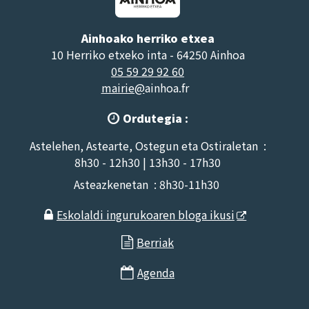
Ainhoako herriko etxea
10 Herriko etxeko inta - 64250 Ainhoa
05 59 29 92 60
mairie@
ainhoa.fr
Ordutegia :

Astelehen, Astearte, Ostegun eta Ostiraletan :
8h30 - 12h30 | 13h30 - 17h30
Asteazkenetan : 8h30-11h30
Eskolaldi ingurukoaren bloga ikusi

Berriak

Agenda
