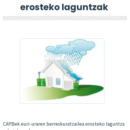
erosteko laguntzak
CAPBek euri-uraren berreskuratzailea erosteko laguntza