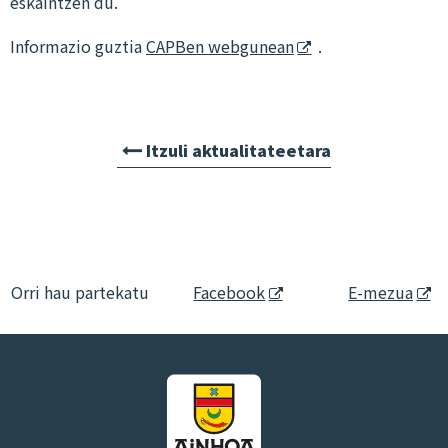
eskaintzen du.
Informazio guztia
CAPBen webgunean
.
Itzuli aktualitateetara
Orri hau partekatu
Facebook
E-mezua