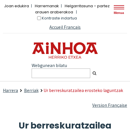
Joan edukira
Harremanak
Helgarritasuna – partez
arauen araberakoa
Menua
Kontraste indartua
Accueil Français
Webgunean bilatu
Harrera
Berriak
Ur berreskuratzailea erosteko laguntzak
Version Française
Ur berreskuratzailea